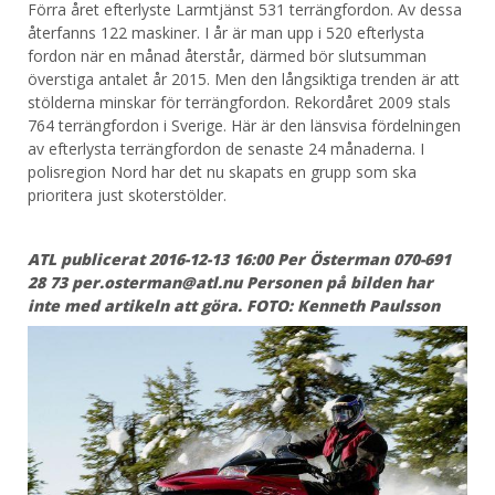
Förra året efterlyste Larmtjänst 531 terrängfordon. Av dessa
återfanns 122 maskiner. I år är man upp i 520 efterlysta
fordon när en månad återstår, därmed bör slutsumman
överstiga antalet år 2015. Men den långsiktiga trenden är att
stölderna minskar för terrängfordon. Rekordåret 2009 stals
764 terrängfordon i Sverige. Här är den länsvisa fördelningen
av efterlysta terrängfordon de senaste 24 månaderna. I
polisregion Nord har det nu skapats en grupp som ska
prioritera just skoterstölder.
ATL publicerat 2016-12-13 16:00 Per Österman 070-691
28 73 per.osterman@atl.nu Personen på bilden har
inte med artikeln att göra. FOTO: Kenneth Paulsson