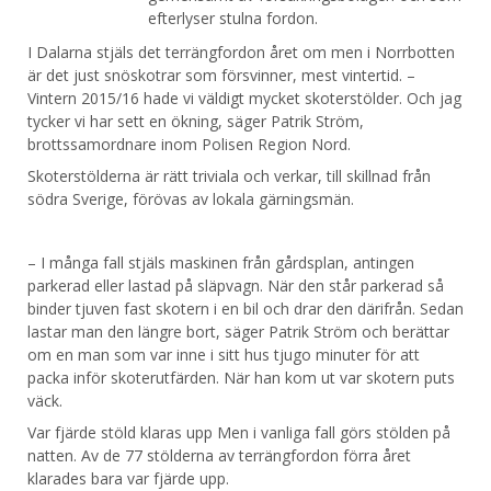
efterlyser stulna fordon.
I Dalarna stjäls det terrängfordon året om men i Norrbotten
är det just snöskotrar som försvinner, mest vintertid. –
Vintern 2015/16 hade vi väldigt mycket skoterstölder. Och jag
tycker vi har sett en ökning, säger Patrik Ström,
brottssamordnare inom Polisen Region Nord.
Skoterstölderna är rätt triviala och verkar, till skillnad från
södra Sverige, förövas av lokala gärningsmän.
– I många fall stjäls maskinen från gårdsplan, antingen
parkerad eller lastad på släpvagn. När den står parkerad så
binder tjuven fast skotern i en bil och drar den därifrån. Sedan
lastar man den längre bort, säger Patrik Ström och berättar
om en man som var inne i sitt hus tjugo minuter för att
packa inför skoterutfärden. När han kom ut var skotern puts
väck.
Var fjärde stöld klaras upp Men i vanliga fall görs stölden på
natten. Av de 77 stölderna av terrängfordon förra året
klarades bara var fjärde upp.