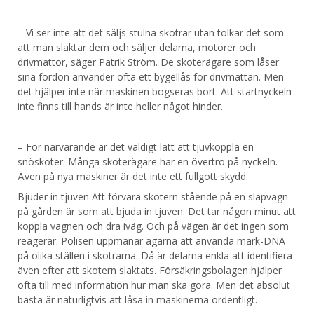
– Vi ser inte att det säljs stulna skotrar utan tolkar det som
att man slaktar dem och säljer delarna, motorer och
drivmattor, säger Patrik Ström. De skoterägare som låser
sina fordon använder ofta ett bygellås för drivmattan. Men
det hjälper inte när maskinen bogseras bort. Att startnyckeln
inte finns till hands är inte heller något hinder.
– För närvarande är det väldigt lätt att tjuvkoppla en
snöskoter. Många skoterägare har en övertro på nyckeln.
Även på nya maskiner är det inte ett fullgott skydd.
Bjuder in tjuven Att förvara skotern stående på en släpvagn
på gården är som att bjuda in tjuven. Det tar någon minut att
koppla vagnen och dra iväg. Och på vägen är det ingen som
reagerar. Polisen uppmanar ägarna att använda märk-DNA
på olika ställen i skotrarna. Då är delarna enkla att identifiera
även efter att skotern slaktats. Försäkringsbolagen hjälper
ofta till med information hur man ska göra. Men det absolut
bästa är naturligtvis att låsa in maskinerna ordentligt.