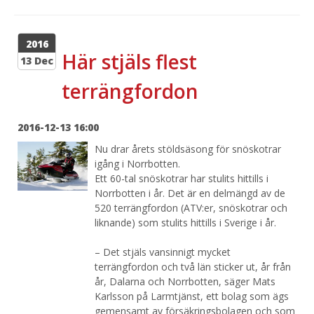
2016
Här stjäls flest
13 Dec
terrängfordon
2016-12-13 16:00
Nu drar årets stöldsäsong för snöskotrar
igång i Norrbotten.
Ett 60-tal snöskotrar har stulits hittills i
Norrbotten i år. Det är en delmängd av de
520 terrängfordon (ATV:er, snöskotrar och
liknande) som stulits hittills i Sverige i år.
– Det stjäls vansinnigt mycket
terrängfordon och två län sticker ut, år från
år, Dalarna och Norrbotten, säger Mats
Karlsson på Larmtjänst, ett bolag som ägs
gemensamt av försäkringsbolagen och som