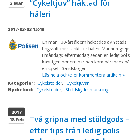
”Cykeltjuv” häktad för
3 Mar
häleri
2017-03-03 15:48
En man i 30-årsåldern häktades av Ystads
tingsrätt misstänkt för häleri. Mannen greps
i måndags eftermiddag sedan en ledig polis
känt igen honom när han kom bärandes på
en cykel i Sandskogen.
Läs hela och/eller kommentera artikeln »
Kategorier:
Cykelstölder
,
Cykeltjuvar
Nyckelord:
Cykelstölder
,
Stöldskyddsmärkning
2017
Två gripna med stöldgods –
18 Feb
efter tips från ledig polis