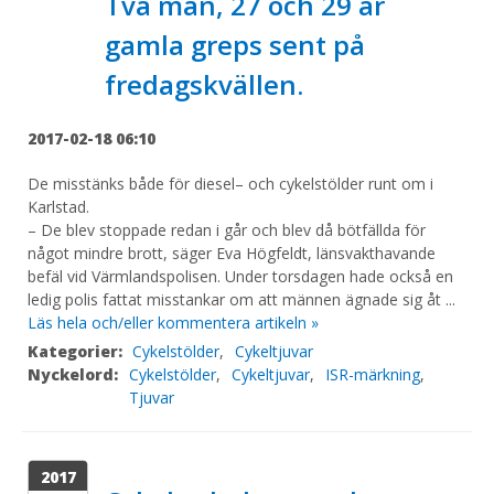
Två män, 27 och 29 år
gamla greps sent på
fredagskvällen.
2017-02-18 06:10
De misstänks både för diesel– och cykelstölder runt om i
Karlstad.
– De blev stoppade redan i går och blev då bötfällda för
något mindre brott, säger Eva Högfeldt, länsvakthavande
befäl vid Värmlandspolisen. Under torsdagen hade också en
ledig polis fattat misstankar om att männen ägnade sig åt ...
Läs hela och/eller kommentera artikeln »
Kategorier:
Cykelstölder
,
Cykeltjuvar
Nyckelord:
Cykelstölder
,
Cykeltjuvar
,
ISR-märkning
,
Tjuvar
2017