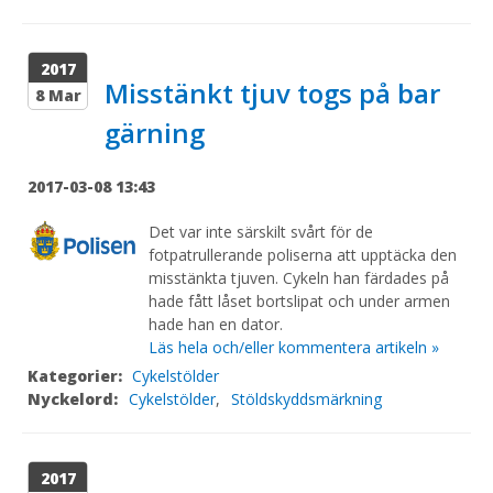
2017
Misstänkt tjuv togs på bar
8 Mar
gärning
2017-03-08 13:43
Det var inte särskilt svårt för de
fotpatrullerande poliserna att upptäcka den
misstänkta tjuven. Cykeln han färdades på
hade fått låset bortslipat och under armen
hade han en dator.
Läs hela och/eller kommentera artikeln »
Kategorier:
Cykelstölder
Nyckelord:
Cykelstölder
,
Stöldskyddsmärkning
2017