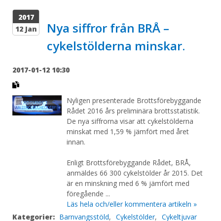
2017
Nya siffror från BRÅ –
12 Jan
cykelstölderna minskar.
2017-01-12 10:30
Nyligen presenterade Brottsförebyggande
Rådet 2016 års preliminära brottsstatistik.
De nya siffrorna visar att cykelstölderna
minskat med 1,59 % jämfört med året
innan.
Enligt Brottsförebyggande Rådet, BRÅ,
anmäldes 66 300 cykelstölder år 2015. Det
är en minskning med 6 % jämfört med
föregående ...
Läs hela och/eller kommentera artikeln »
Kategorier:
Barnvangsstöld
,
Cykelstölder
,
Cykeltjuvar