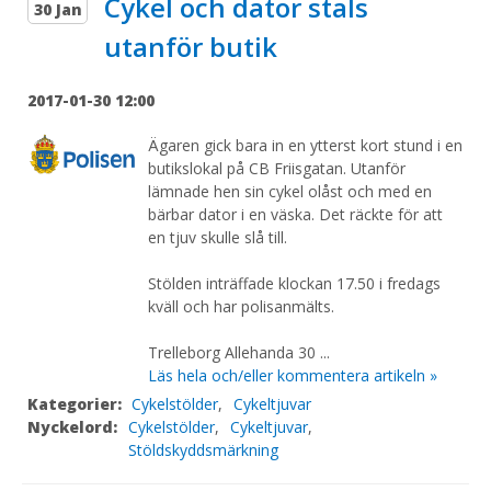
Cykel och dator stals
30 Jan
utanför butik
2017-01-30 12:00
Ägaren gick bara in en ytterst kort stund i en
butikslokal på CB Friisgatan. Utanför
lämnade hen sin cykel olåst och med en
bärbar dator i en väska. Det räckte för att
en tjuv skulle slå till.
Stölden inträffade klockan 17.50 i fredags
kväll och har polisanmälts.
Trelleborg Allehanda 30 ...
Läs hela och/eller kommentera artikeln »
Kategorier:
Cykelstölder
,
Cykeltjuvar
Nyckelord:
Cykelstölder
,
Cykeltjuvar
,
Stöldskyddsmärkning